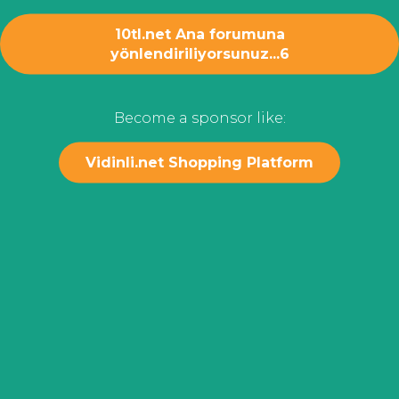
10tl.net Ana forumuna
yönlendiriliyorsunuz...
6
Become a sponsor like:
Vidinli.net Shopping Platform