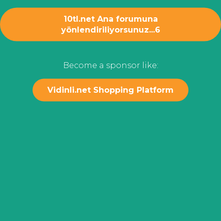
10tl.net Ana forumuna
yönlendiriliyorsunuz...
6
Become a sponsor like:
Vidinli.net Shopping Platform