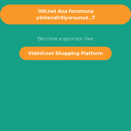
10tl.net Ana forumuna
yönlendiriliyorsunuz...
7
Become a sponsor like:
Vidinli.net Shopping Platform