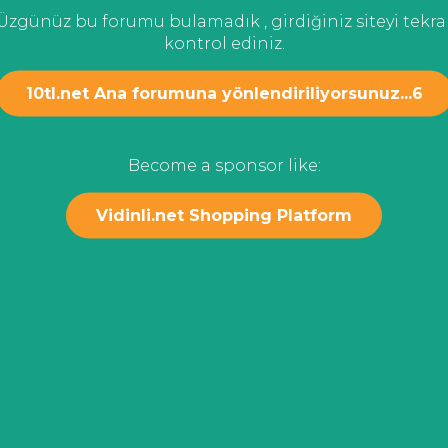
Üzgünüz bu forumu bulamadık , girdiğiniz siteyi tekra
kontrol ediniz.
10tl.net Ana forumuna yönlendiriliyorsunuz...
6
Become a sponsor like:
Vidinli.net Shopping Platform