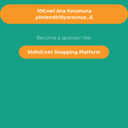
10tl.net Ana forumuna
yönlendiriliyorsunuz...
6
Become a sponsor like:
Vidinli.net Shopping Platform