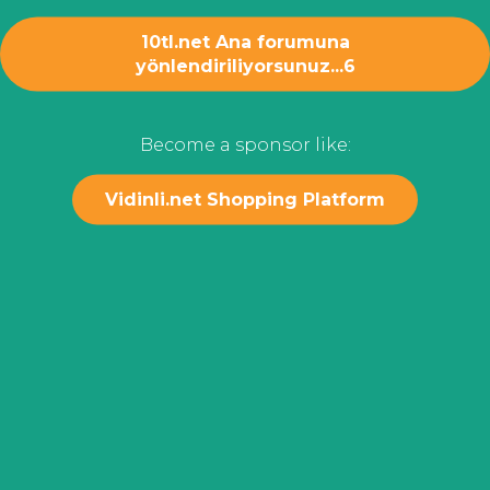
10tl.net Ana forumuna
yönlendiriliyorsunuz...
6
Become a sponsor like:
Vidinli.net Shopping Platform