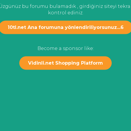
Üzgünüz bu forumu bulamadık , girdiğiniz siteyi tekra
kontrol ediniz.
10tl.net Ana forumuna yönlendiriliyorsunuz...
6
Become a sponsor like:
Vidinli.net Shopping Platform