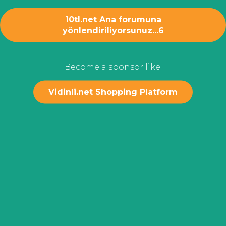
10tl.net Ana forumuna
yönlendiriliyorsunuz...
6
Become a sponsor like:
Vidinli.net Shopping Platform