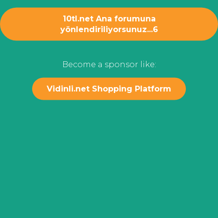
10tl.net Ana forumuna
yönlendiriliyorsunuz...
6
Become a sponsor like:
Vidinli.net Shopping Platform